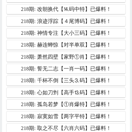
218期: 改朝换代【⒕码中特】已爆料！
218期: 浪迹浮踪【４尾博码】已爆料！
218期: 神情专注【大小三码】已爆料！
218期: 赫连蝉惊【对半单双】已爆料！
218期: 萧然四壁【家野①肖】已爆料！
218期: 誓无二志【一肖一码】已爆料！
218期: 千杯不倒【三头⒊码】已爆料！
218期: 心如刀剉【高手⒔码】已爆料！
218期: 孤岛若梦【①肖爆特】已爆料！
218期: 寂寞如雪【两字平特】已爆料！
218期: 取之不尽【六肖六码】已爆料！