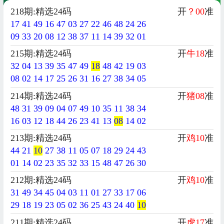
218期:精选24码
开
？00
准
17 41 49 16 47 03 27 22 46 48 24 26
09 33 20 08 12 38 37 11 14 39 32 01
215期:精选24码
开
牛18
准
32 04 13 39 35 47 49
18
48 42 19 03
08 02 14 17 25 26 31 16 27 38 34 05
214期:精选24码
开
猪08
准
48 31 39 09 04 07 49 10 35 11 38 34
16 03 12 18 44 26 23 41 13
08
14 02
213期:精选24码
开
鸡10
准
44 21
10
27 38 11 05 07 18 29 24 43
01 14 02 23 35 32 33 15 48 47 26 30
212期:精选24码
开
鸡10
准
31 49 34 45 04 03 11 01 27 33 17 06
29 18 19 23 05 02 36 25 43 24 40
10
211期:精选24码
开
虎17
准