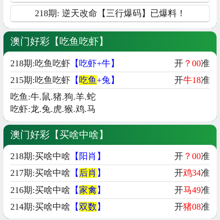
218期: 逆天改命【三行爆码】已爆料！
澳门好彩【吃鱼吃虾】
218期:吃鱼吃虾
【吃虾+牛】
开
？00
准
215期:吃鱼吃虾
【
吃鱼
+兔】
开
牛18
准
吃鱼:牛.鼠.猪.狗.羊.蛇
吃虾:龙.兔.虎.猴.鸡.马
澳门好彩【买啥中啥】
218期:买啥中啥
【阳肖】
开
？00
准
217期:买啥中啥
【
后肖
】
开
鸡34
准
216期:买啥中啥
【
家禽
】
开
马49
准
214期:买啥中啥
【
双数
】
开
猪08
准