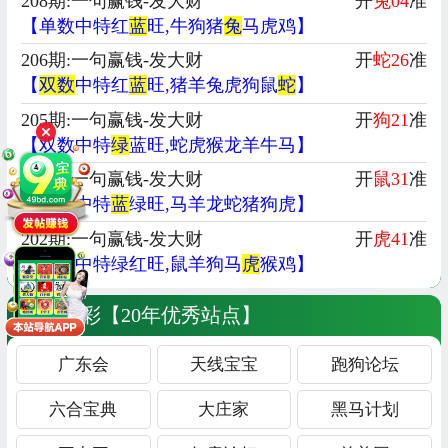
208期:一句赢钱-发大财
开
兔04
准
【单数中特红
蓝
旺,牛狗猪
兔
马虎鸡】
206期:一句赢钱-发大财
开
蛇26
准
【
双数
中特红
蓝
旺,猪羊兔虎狗鼠
蛇
】
205期:一句赢钱-发大财
开
狗21
准
【双数中特
绿
蓝旺,蛇虎猴龙羊牛马】
204期:一句赢钱-发大财
开
鼠31
准
【
单数
中特
蓝
绿旺,马羊龙蛇猪狗虎】
202期:一句赢钱-发大财
开
虎41
准
【双数中特绿红旺,鼠羊狗马
虎
猴鸡】
澳门好彩【20年优秀站点】
广东会
天线宝宝
跑狗论坛
六合宝典
大庄家
黑马计划