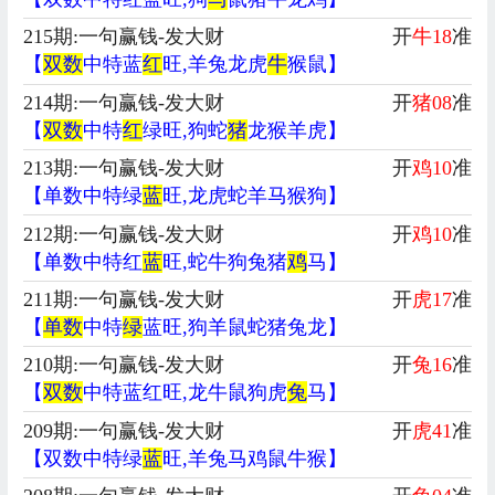
215期:一句赢钱-发大财
开
牛18
准
【
双数
中特蓝
红
旺,羊兔龙虎
牛
猴鼠】
214期:一句赢钱-发大财
开
猪08
准
【
双数
中特
红
绿旺,狗蛇
猪
龙猴羊虎】
213期:一句赢钱-发大财
开
鸡10
准
【单数中特绿
蓝
旺,龙虎蛇羊马猴狗】
212期:一句赢钱-发大财
开
鸡10
准
【单数中特红
蓝
旺,蛇牛狗兔猪
鸡
马】
211期:一句赢钱-发大财
开
虎17
准
【
单数
中特
绿
蓝旺,狗羊鼠蛇猪兔龙】
210期:一句赢钱-发大财
开
兔16
准
【
双数
中特蓝红旺,龙牛鼠狗虎
兔
马】
209期:一句赢钱-发大财
开
虎41
准
【双数中特绿
蓝
旺,羊兔马鸡鼠牛猴】