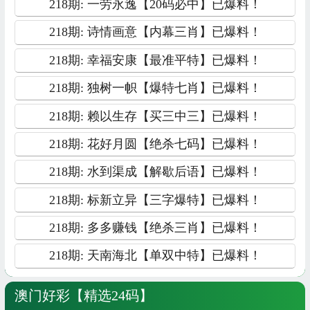
218期: 一劳永逸【20码必中】已爆料！
218期: 诗情画意【内幕三肖】已爆料！
218期: 幸福安康【最准平特】已爆料！
218期: 独树一帜【爆特七肖】已爆料！
218期: 赖以生存【买三中三】已爆料！
218期: 花好月圆【绝杀七码】已爆料！
218期: 水到渠成【解歇后语】已爆料！
218期: 标新立异【三字爆特】已爆料！
218期: 多多赚钱【绝杀三肖】已爆料！
218期: 天南海北【单双中特】已爆料！
澳门好彩【精选24码】