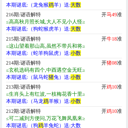
本期谜底:（龙兔猴
鸡
羊）送:
大数
216期:谜语解特
开
马49
准
≤高高秋月照长城,大人不见小人怪≥
本期谜底:（狗蛇猴虎羊）送:
大数
215期:谜语解特
开
牛18
准
≤这山望着那山高,虽然不带兵和将≥
本期谜底:（蛇羊狗鼠虎）送:
小数
214期:谜语解特
开
猪08
准
≤玄机选码有四个,中酉遇空金无旺≥
本期谜底:（鼠马蛇
猪
兔）送:
小数
213期:谜语解特
开
鸡10
准
≤生肖头上有红波,一枝梅花香十里≥
本期谜底:（马龙
鸡
羊猴）送:
小数
212期:谜语解特
开
鸡10
准
≤可二减到方便问,万花飞舞凤凰来≥
本期谜底:（狗
鸡
羊兔蛇）送:大数