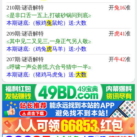
210期:谜语解特
开
兔16
准
≤是非口舌一五上,打破砂锅问到底≥
本期谜底:（猴鸡
兔
鼠蛇）送:大数
209期:谜语解特
开
虎41
准
≤其中见二又见三,一身正气另人敬≥
本期谜底:（鸡兔
虎
马羊）送:小数
207期:谜语解特
开
牛42
准
≤呼啸一声众兽慌,六合号猜中一半≥
本期谜底:（猪鸡马虎兔）送:
大数