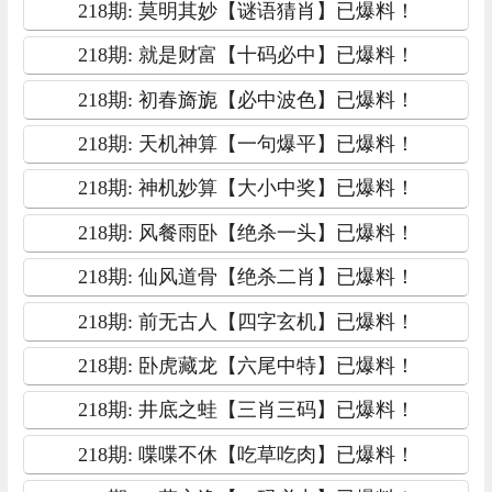
218期: 莫明其妙【谜语猜肖】已爆料！
218期: 就是财富【十码必中】已爆料！
218期: 初春旖旎【必中波色】已爆料！
218期: 天机神算【一句爆平】已爆料！
218期: 神机妙算【大小中奖】已爆料！
218期: 风餐雨卧【绝杀一头】已爆料！
218期: 仙风道骨【绝杀二肖】已爆料！
218期: 前无古人【四字玄机】已爆料！
218期: 卧虎藏龙【六尾中特】已爆料！
218期: 井底之蛙【三肖三码】已爆料！
218期: 喋喋不休【吃草吃肉】已爆料！