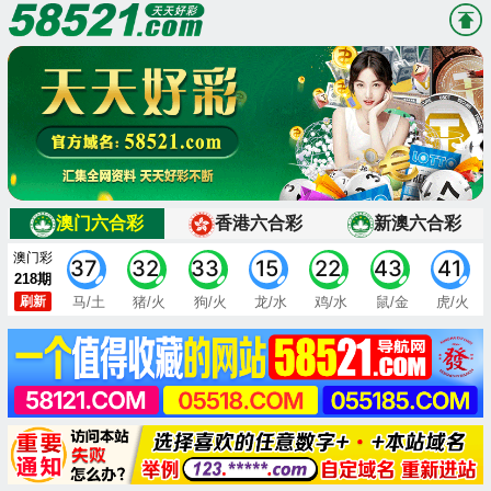
澳门六合彩
香港六合彩
新澳六合彩