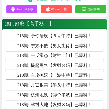
Android下载
iPhone下载
访问官网
澳门好彩【高手榜二】
218期: 予你清欢【５肖中特】已爆料！
218期: 东方不败【男女生肖】已爆料！
218期: 一反常态【财神二门】已爆料！
218期: 提起勇气【发财８码】已爆料！
218期: 主攻撩汉【一波中特】已爆料！
218期: 月它很美【半头中特】已爆料！
218期: 杭州地铁【④个半波】已爆料！
218期: 冰封大地【发财８码】已爆料！