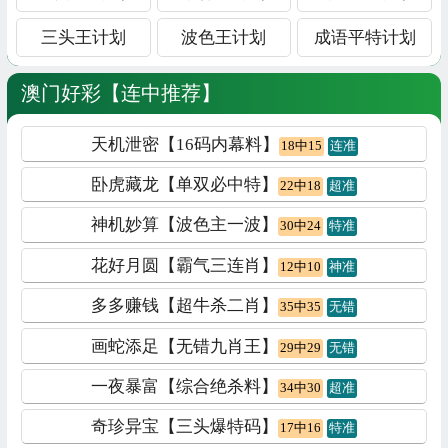
三头王计划
波色王计划
成语平特计划
澳门好彩【连中推荐】
天机泄密【16码内幕料】
18中15
连准
卧虎藏龙【单双必中特】
22中18
超准
神机妙算【波色主一波】
30中24
特准
花好月圆【霸气三连肖】
12中10
神准
多多赚钱【超牛杀二肖】
35中35
无错
画蛇添足【无错九肖王】
29中29
无错
一夜暴富【综合绝杀料】
34中30
超准
奇珍异宝【三头爆特码】
17中16
特准