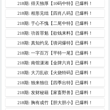
218期: 得天独厚【10码中特】已爆料！
218期: 相形见绌【四肖八码】已爆料！
218期: 于心不愧【二尾中特】已爆料！
218期: 功首罪魁【欲钱来料】已爆料！
218期: 真知灼见【填词爆特】已爆料！
218期: 一字百万【平特一尾】已爆料！
218期: 南馆潇湘【金牌六肖】已爆料！
218期: 大刀乱砍【火烧特码】已爆料！
218期: 独来独往【四季出特】已爆料！
218期: 发财秘籍【家畜野兽】已爆料！
218期: 胸有成竹【胆大胆小】已爆料！